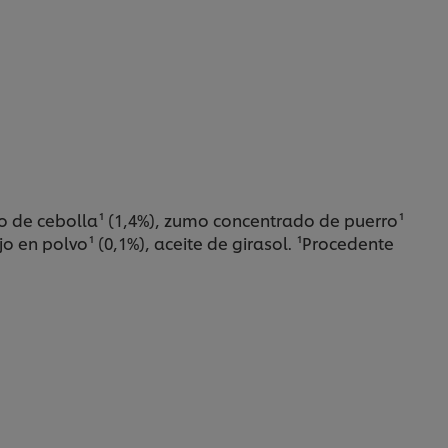
o de cebolla¹ (1,4%), zumo concentrado de puerro¹
o en polvo¹ (0,1%), aceite de girasol. ¹Procedente