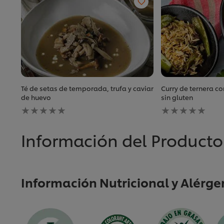
Té de setas de temporada, trufa y caviar
Curry de ternera co
de huevo
sin gluten
No
No
se
se
han
han
enviado
enviado
Información del Producto
calificaciones
calificaciones
para
para
este
este
recipe
recipe
Información Nutricional y Alérge