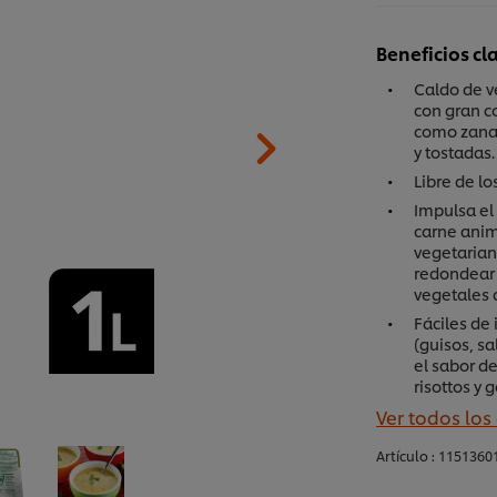
Beneficios cl
Caldo de v
con gran c
como zanaho
y tostadas.
Libre de l
Impulsa el
carne anim
vegetarian
redondear 
vegetales 
Fáciles de 
(guisos, sa
el sabor d
risottos y g
Ver todos los
Artículo :
1151360