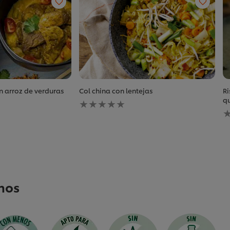
n arroz de verduras
Col china con lentejas
Ri
No
q
se
N
han
s
enviado
h
calificaciones
e
para
c
este
p
recipe
e
r
nos