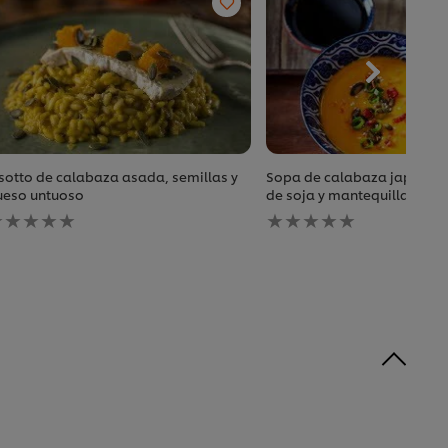
sotto de calabaza asada, semillas y
Sopa de calabaza japonesa
ueso untuoso
de soja y mantequilla
o
No
e
se
an
han
nviado
enviado
alificaciones
calificaciones
ara
para
ste
este
ecipe
recipe