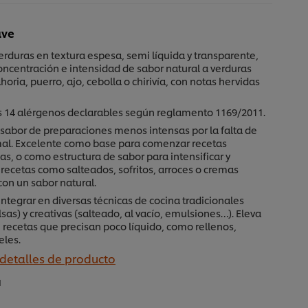
ave
erduras en textura espesa, semi líquida y transparente,
oncentración e intensidad de sabor natural a verduras
ria, puerro, ajo, cebolla o chirivía, con notas hervidas
os 14 alérgenos declarables según reglamento 1169/2011.
 sabor de preparaciones menos intensas por la falta de
al. Excelente como base para comenzar recetas
as, o como estructura de sabor para intensificar y
recetas como salteados, sofritos, arroces o cremas
con un sabor natural.
integrar en diversas técnicas de cocina tradicionales
lsas) y creativas (salteado, al vacío, emulsiones…). Eleva
e recetas que precisan poco líquido, como rellenos,
eles.
 detalles de producto
1