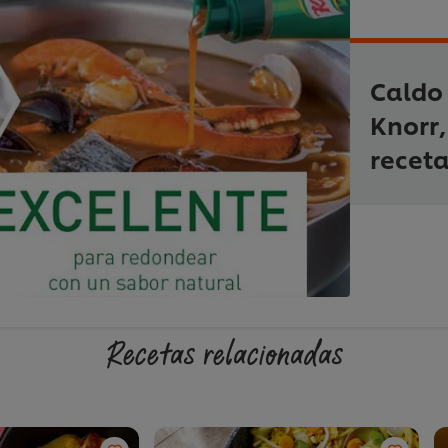
Caldo
Knorr,
receta
Recetas relacionadas