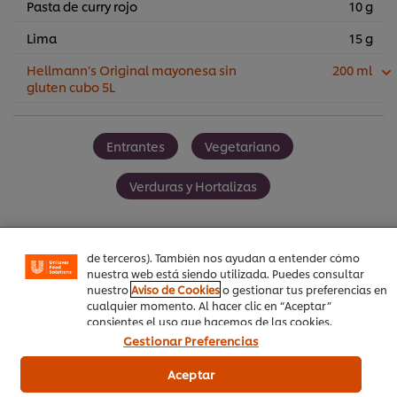
Pasta de curry rojo
10 g
Lima
15 g
Hellmann’s Original mayonesa sin
200 ml
gluten cubo 5L
Entrantes
Vegetariano
Utilizamos cookies propias y de terceros (y tecnologías
similares) para mejorar tu experiencia en nuestra web.
Las cookies te permiten disfrutar de ciertas
Verduras y Hortalizas
funcionalidades (como guardar tu carrito de la compra
online), compartir contenidos en redes sociales (en
Facebook, Instagram, etc.) y personalizar mensajes y
anuncios según tus intereses (en nuestra web o en webs
de terceros). También nos ayudan a entender cómo
nuestra web está siendo utilizada. Puedes consultar
Sea el primero en calificar.
nuestro
Aviso de Cookies
o gestionar tus preferencias en
cualquier momento. Al hacer clic en “Aceptar”
consientes el uso que hacemos de las cookies.
Gestionar Preferencias
Enviar calificación
Aceptar