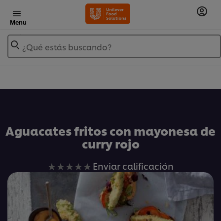
Menu
¿Qué estás buscando?
Añadir a Mis Recetas
Aguacates fritos con mayonesa de
curry rojo
No
Enviar calificación
se
han
enviado
calificaciones