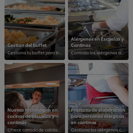
Alérgenos en Escuelas y
Gestión del buffet
Cantinas
Gestiona tu buffet para transmitir calidad y creatividad en tus platos.
Controla los alérgenos adecuadamente
Nuevas tecnologías en
Prácticas de elaboración
cocinas de escuelas y
para personas alérgicas
cantinas
en cantinas
Ofrece comida de calidad en tus cantinas escolares
Gestiona los alérgenos con estos métodos