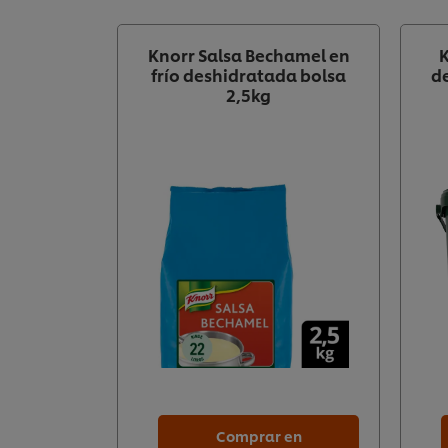
Knorr Salsa Bechamel en
frío deshidratada bolsa
d
2,5kg
Comprar en