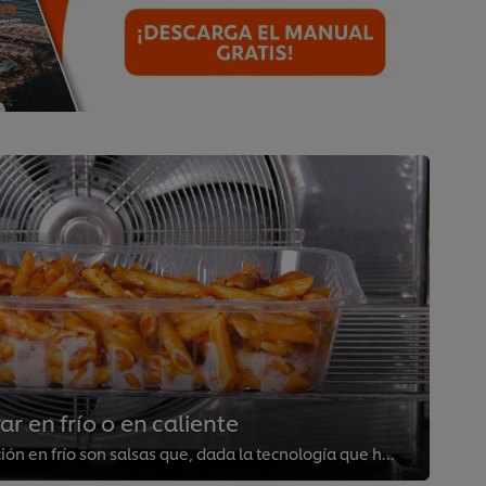
r en frío o en caliente
Nuestra gama de preparación en frío son salsas que, dada la tecnología que hay detrás de cada receta, pueden prepararse con líq...