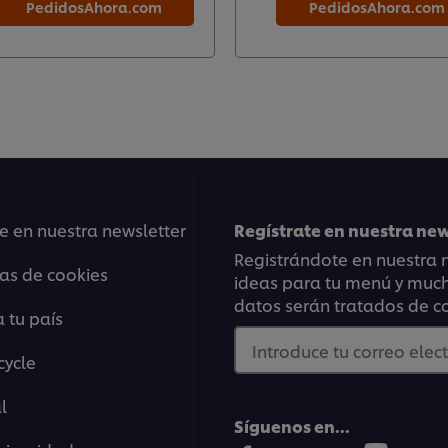
PedidosAhora.com
PedidosAhora.com
e en nuestra newsletter
Regístrate en nuestra ne
Registrándote en nuestra n
ias de cookies
ideas para tu menú y mucho
datos serán tratados de c
 tu país
Introduce tu correo elec
cycle
l
Síguenos en...