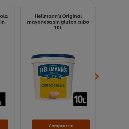
ñola
Hellmann’s Original
Knorr P
sin
mayonesa sin gluten cubo
copos si
10L
Comprar en