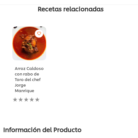
Recetas relacionadas
Arroz Caldoso
con rabo de
Toro del chef
Jorge
Manrique
No
se
han
enviado
calificaciones
para
Información del Producto
este
recipe