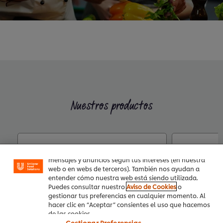
Nuestros productos
Utilizamos cookies propias y de terceros (y tecnologías
similares) para mejorar tu experiencia en nuestra web.
Las cookies te permiten disfrutar de ciertas
funcionalidades (como guardar tu carrito de la
compra online), compartir contenidos en redes
Hellmann's Salsa Mil Islas sin
Hellmann
sociales (en Facebook, Instagram, etc.) y personalizar
gluten 1L
mensajes y anuncios según tus intereses (en nuestra
web o en webs de terceros). También nos ayudan a
entender cómo nuestra web está siendo utilizada.
Puedes consultar nuestro
Aviso de Cookies
o
gestionar tus preferencias en cualquier momento. Al
hacer clic en “Aceptar” consientes el uso que hacemos
de las cookies.
Gestionar Preferencias