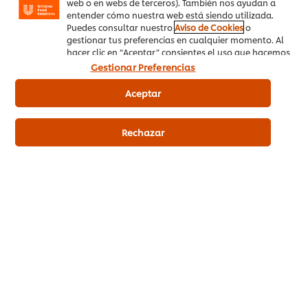
web o en webs de terceros). También nos ayudan a
entender cómo nuestra web está siendo utilizada.
Puedes consultar nuestro
Aviso de Cookies
o
gestionar tus preferencias en cualquier momento. Al
Productos para tu hotel
hacer clic en “Aceptar” consientes el uso que hacemos
de las cookies.
Gestionar Preferencias
Aceptar
Knorr Salsa Bechamel en frío
Knor
deshidratada bolsa 2,5kg
deshi
Rechazar
Comprar en