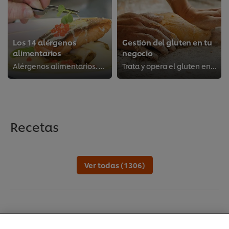
Los 14 alérgenos
Gestión del gluten en tu
alimentarios
negocio
Alérgenos alimentarios. La legislación en restauración
Trata y opera el gluten en tu cocina
Recetas
Ver todas (1306)
Utilizamos cookies propias y de terceros (y tecnologías
similares) para mejorar tu experiencia en nuestra web.
Las cookies te permiten disfrutar de ciertas
funcionalidades (como guardar tu carrito de la
compra online), compartir contenidos en redes
sociales (en Facebook, Instagram, etc.) y personalizar
mensajes y anuncios según tus intereses (en nuestra