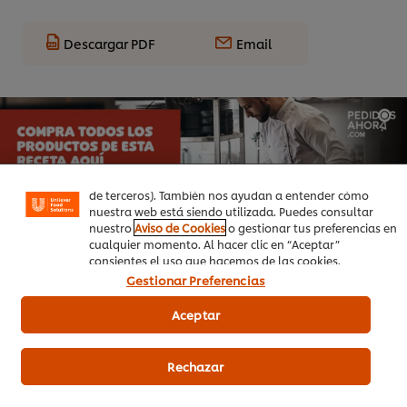
Descargar PDF
Email
Utilizamos cookies propias y de terceros (y tecnologías
similares) para mejorar tu experiencia en nuestra web.
Las cookies te permiten disfrutar de ciertas
funcionalidades (como guardar tu carrito de la compra
online), compartir contenidos en redes sociales (en
Facebook, Instagram, etc.) y personalizar mensajes y
anuncios según tus intereses (en nuestra web o en webs
de terceros). También nos ayudan a entender cómo
nuestra web está siendo utilizada. Puedes consultar
nuestro
Aviso de Cookies
o gestionar tus preferencias en
cualquier momento. Al hacer clic en “Aceptar”
consientes el uso que hacemos de las cookies.
Gestionar Preferencias
Aceptar
Productos relacionados
Rechazar