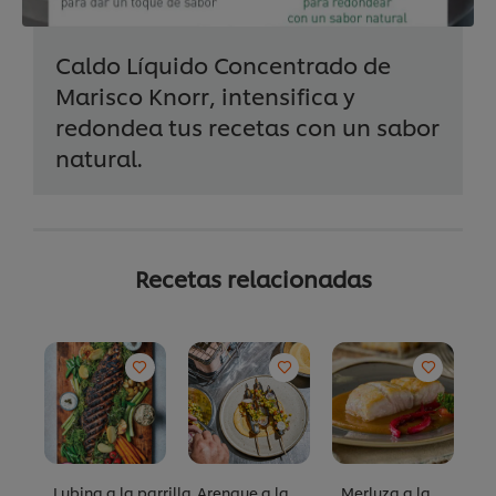
Caldo Líquido Concentrado de
Marisco Knorr, intensifica y
redondea tus recetas con un sabor
natural.
Recetas relacionadas
Lubina a la parrilla
Arenque a la
Merluza a la
Ñ