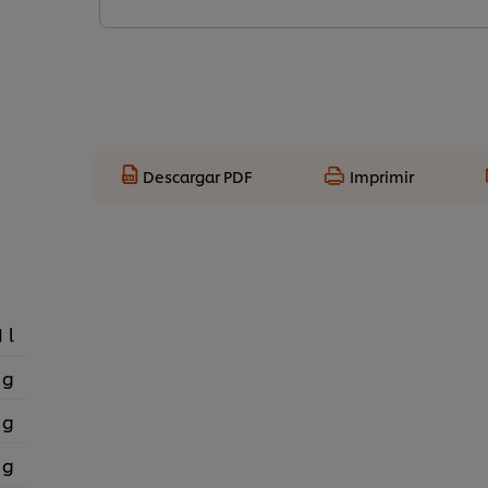
Descargar PDF
Imprimir
1 l
 g
 g
 g