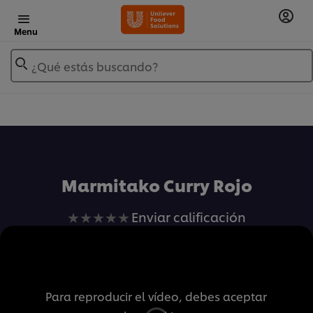
Menu
¿Qué estás buscando?
Añadir a Mis Recetas
Marmitako Curry Rojo
No
Enviar calificación
se
han
enviado
calificaciones
Para reproducir el vídeo, debes aceptar
para