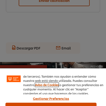
Enviar calificación
Utilizamos cookies propias y de terceros (y tecnologías
Descargar PDF
Email
similares) para mejorar tu experiencia en nuestra web.
Las cookies te permiten disfrutar de ciertas
funcionalidades (como guardar tu carrito de la compra
online), compartir contenidos en redes sociales (en
Facebook, Instagram, etc.) y personalizar mensajes y
anuncios según tus intereses (en nuestra web o en webs
de terceros). También nos ayudan a entender cómo
nuestra web está siendo utilizada. Puedes consultar
nuestro
Aviso de Cookies
o gestionar tus preferencias en
cualquier momento. Al hacer clic en “Aceptar”
consientes el uso que hacemos de las cookies.
Gestionar Preferencias