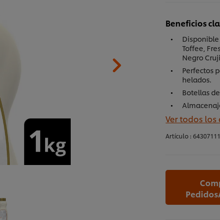
Beneficios cl
Disponible 
Toffee, Fr
Negro Cruj
Perfectos 
helados.
Botellas de
Almacenaj
Ver todos los
Artículo :
6430711
Comp
Pedidos