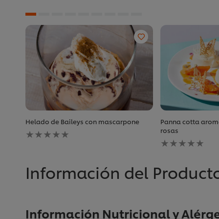
Helado de Baileys con mascarpone
Panna cotta arom
No
rosas
se
No
han
se
enviado
han
calificaciones
enviado
Información del Product
para
calificaciones
este
para
recipe
este
recipe
Información Nutricional y Alérg