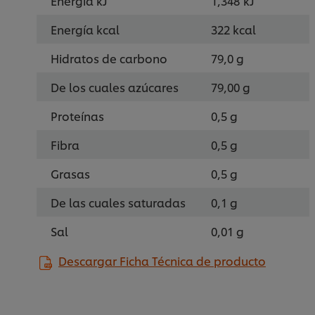
Energía kJ
1,348 kJ
Energía kcal
322 kcal
Hidratos de carbono
79,0 g
De los cuales azúcares
79,00 g
Proteínas
0,5 g
Fibra
0,5 g
Grasas
0,5 g
De las cuales saturadas
0,1 g
Sal
0,01 g
Descargar Ficha Técnica de producto