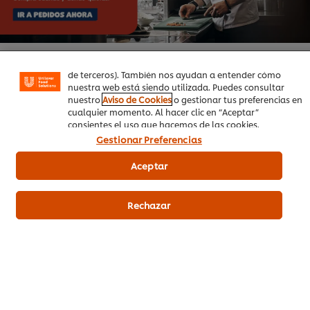
Las cookies te permiten disfrutar de ciertas
funcionalidades (como guardar tu carrito de la compra
online), compartir contenidos en redes sociales (en
Facebook, Instagram, etc.) y personalizar mensajes y
anuncios según tus intereses (en nuestra web o en webs
de terceros). También nos ayudan a entender cómo
nuestra web está siendo utilizada. Puedes consultar
nuestro
Aviso de Cookies
o gestionar tus preferencias en
cualquier momento. Al hacer clic en “Aceptar”
Productos relacionados
consientes el uso que hacemos de las cookies.
Gestionar Preferencias
Aceptar
Carte d'Or Sirope de Caramelo
sin gluten botella 1L
Rechazar