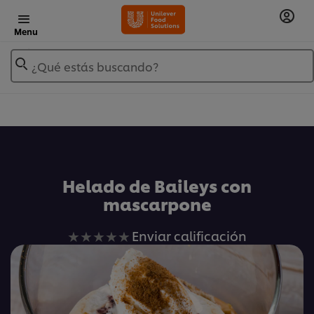
Menu
¿Qué estás buscando?
Añadir a Mis Recetas
Helado de Baileys con
mascarpone
No
Enviar calificación
se
han
enviado
calificaciones