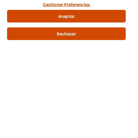
Gestionar Preferencias
Aceptar
Rechazar
Productos relacionados
Carte d'Or Sirope de Caramelo
sin gluten botella 1L