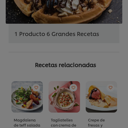
1 Producto 6 Grandes Recetas
Recetas relacionadas
Magdalena
Tagliatelles
Crepe de
B
de teff salada
con crema de
fresas y
m