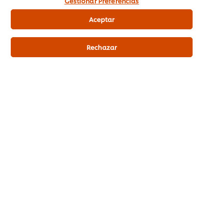
Gestionar Preferencias
Información de alérgenos
Aceptar
Cereales que contengan gluten y productos derivados: SI
Huevos y Productos a Base de huevo: SI Frutos Secos y
derivados: SI, Contacto cruzado Soja y Productos a Base de
Rechazar
soja: SI, Contacto cruzado Leche y sus derivados ( incluida la
lactosa ): SI
Información nutricional
Energía kJ
870 kJ
Energía kcal
208 kcal
Hidratos de carbono
31,0 g
De los cuales azúcares
11,00 g