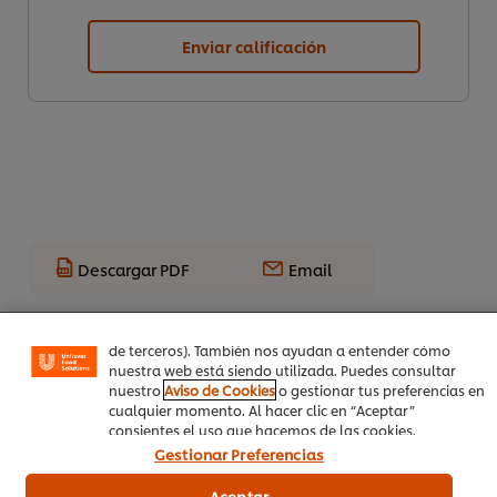
Enviar calificación
Utilizamos cookies propias y de terceros (y tecnologías
similares) para mejorar tu experiencia en nuestra web.
Las cookies te permiten disfrutar de ciertas
Descargar PDF
Email
funcionalidades (como guardar tu carrito de la compra
online), compartir contenidos en redes sociales (en
Facebook, Instagram, etc.) y personalizar mensajes y
anuncios según tus intereses (en nuestra web o en webs
de terceros). También nos ayudan a entender cómo
nuestra web está siendo utilizada. Puedes consultar
nuestro
Aviso de Cookies
o gestionar tus preferencias en
cualquier momento. Al hacer clic en “Aceptar”
consientes el uso que hacemos de las cookies.
Gestionar Preferencias
Aceptar