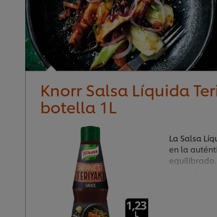
Knorr Salsa Líquida Ter
botella 1L
La Salsa Líq
en la autént
equilibrado.
salsa de soj
para usar, e
japoneses o
siempre.