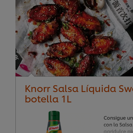
Knorr Salsa Líquida Swe
botella 1L
Consigue un
con la Salsa
agridulce pi