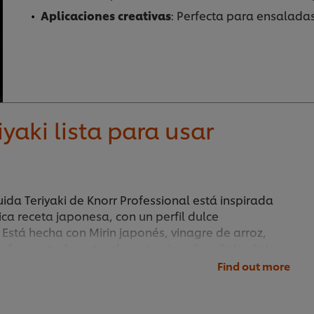
Aplicaciones
creativas
: Perfecta para ensalada
iyaki lista para usar
uida Teriyaki de Knorr Professional está inspirada
ica receta japonesa, con un perfil dulce
 Está hecha con Mirin japonés, vinagre de arroz,
a fermentada naturalmente y jengibre. Salsa lista
s perfecta para preparar auténticos platos
Find out more
 para dar un toque japonés a tus platos de