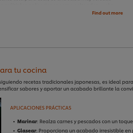
ra múltiples aplicaciones como salteados, woks,
elizadas, lacados, etc. Perfecta para
Find out more
s frías o calientes.
para tu cocina
siguiendo recetas tradicionales japonesas, es ideal par
sificar sabores y aportar un acabado brillante la convie
APLICACIONES PRÁCTICAS
Marinar
: Realza carnes y pescados con un toque
Glasear
: Proporciona un acabado irresistible en 