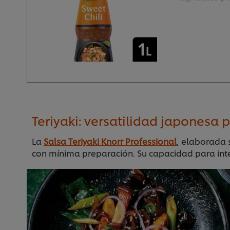
perfecta pa
salsas caram
preparacione
Teriyaki: versatilidad japonesa 
La
Salsa Teriyaki Knorr Professional
, elaborada 
con mínima preparación. Su capacidad para inten