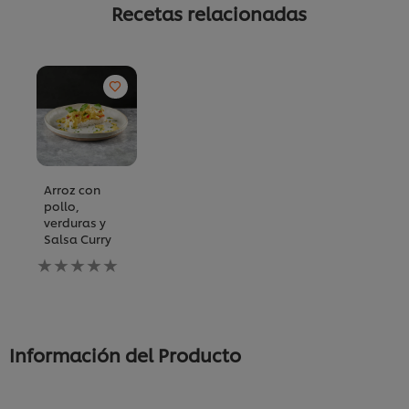
Recetas relacionadas
Arroz con
pollo,
verduras y
Salsa Curry
No
se
han
enviado
calificaciones
para
Información del Producto
este
recipe