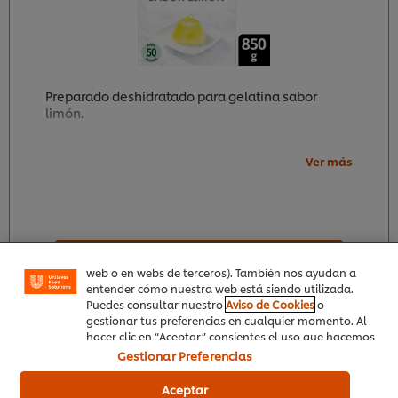
Preparado deshidratado para gelatina sabor
limón.
Ver más
Utilizamos cookies propias y de terceros (y tecnologías
similares) para mejorar tu experiencia en nuestra web.
Las cookies te permiten disfrutar de ciertas
funcionalidades (como guardar tu carrito de la
compra online), compartir contenidos en redes
sociales (en Facebook, Instagram, etc.) y personalizar
Comprar en PedidosAhora.com
mensajes y anuncios según tus intereses (en nuestra
web o en webs de terceros). También nos ayudan a
entender cómo nuestra web está siendo utilizada.
Puedes consultar nuestro
Aviso de Cookies
o
gestionar tus preferencias en cualquier momento. Al
hacer clic en “Aceptar” consientes el uso que hacemos
de las cookies.
Gestionar Preferencias
Los toppings más top
Aceptar