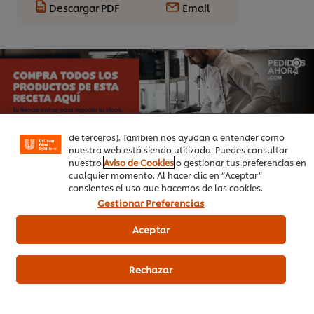
Descargar PDF
Email
Utilizamos cookies propias y de terceros (y tecnologías
similares) para mejorar tu experiencia en nuestra web.
Las cookies te permiten disfrutar de ciertas
funcionalidades (como guardar tu carrito de la compra
online), compartir contenidos en redes sociales (en
Facebook, Instagram, etc.) y personalizar mensajes y
anuncios según tus intereses (en nuestra web o en webs
de terceros). También nos ayudan a entender cómo
nuestra web está siendo utilizada. Puedes consultar
nuestro
Aviso de Cookies
o gestionar tus preferencias en
cualquier momento. Al hacer clic en “Aceptar”
consientes el uso que hacemos de las cookies.
Gestionar Preferencias
Aceptar
Productos relacionados
Rechazar
Carte d’Or Base Neutra