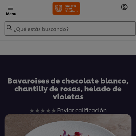
Menu
¿Qué estás buscando?
Añadir a Mis Recetas
Bavaroises de chocolate blanco,
chantilly de rosas, helado de
violetas
No
Enviar calificación
se
han
enviado