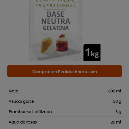
Comprar en PedidosAhora.com
Nata
800 ml
Azúcar glacé
50 g
Frambuesa liofilizada
3 g
Agua de rosas
20 ml