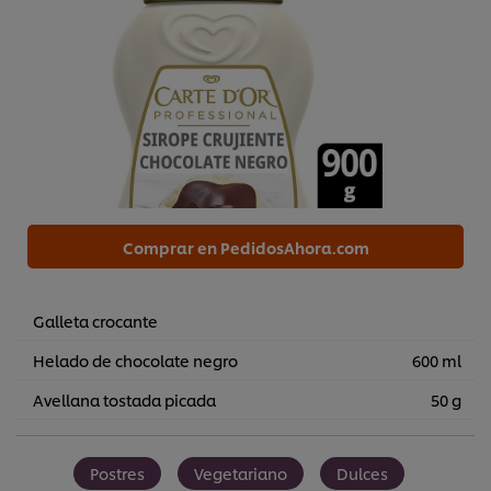
Comprar en PedidosAhora.com
Galleta crocante
Helado de chocolate negro
600 ml
Avellana tostada picada
50 g
Postres
Vegetariano
Dulces