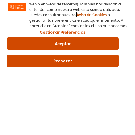
calificaciones
han
enviado
web o en webs de terceros). También nos ayudan a
para
enviado
calificaciones
entender cómo nuestra web está siendo utilizada.
este
calificaciones
para
Puedes consultar nuestro
Aviso de Cookies
o
recipe
para
este
gestionar tus preferencias en cualquier momento. Al
este
recipe
hacer clic en “Aceptar” consientes el uso que hacemos
recipe
de las cookies.
Gestionar Preferencias
Aceptar
Rechazar
La cultura mexicana y su gastronomía están llenas de color y
sabor. Desde el 2010 su gastronomía forma parte de la
UNESCO como Patrimonio Inmaterial de la Humanidad con
platillos específicos como el mole, el pozole, las enchiladas,
los tamales o los tacos.
Dónde: en el buffet