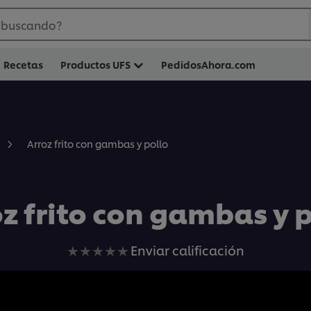
 buscando?
Recetas
Productos UFS
PedidosAhora.com
Arroz frito con gambas y pollo
z frito con gambas y 
No
Enviar calificación
se
han
enviado