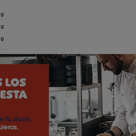
 g
 g
 g