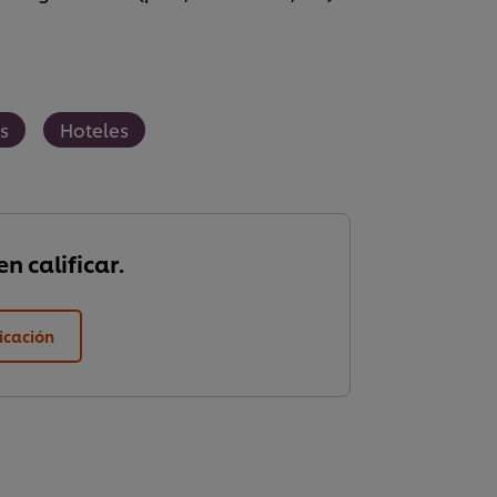
s
Hoteles
n calificar.
ficación