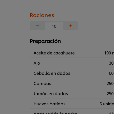
Raciones
−
+
Preparación
Aceite de cacahuete
100 
Ajo
30
Cebolla en dados
60
Gambas
250
Jamón en dados
250
Huevos batidos
5 unid
Arroz cocido la noche
1 