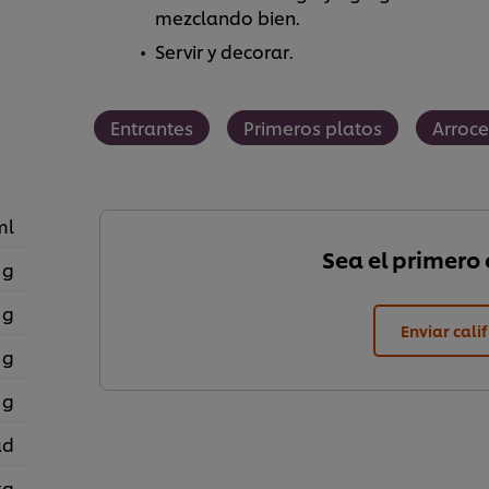
mezclando bien.
Servir y decorar.
Entrantes
Primeros platos
Arroce
ml
Sea el primero e
 g
 g
Enviar cali
 g
 g
ad
kg