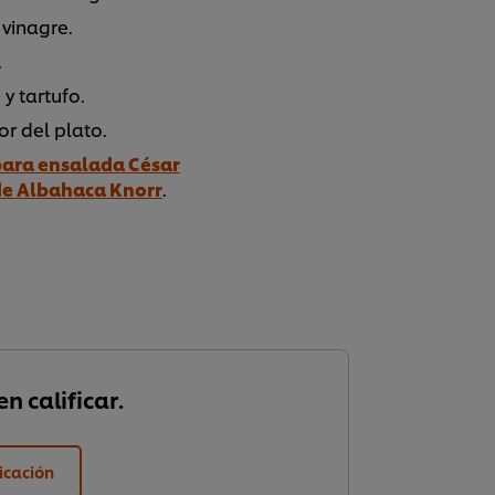
 vinagre.
.
 y tartufo.
r del plato.
para ensalada César
de Albahaca Knorr
.
n calificar.
ficación