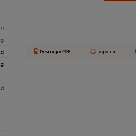
 g
 g
ad
Descargar PDF
Imprimir
 g
ad