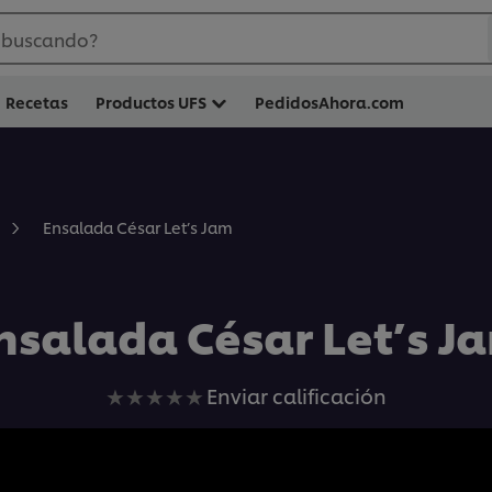
 buscando?
Recetas
Productos UFS
PedidosAhora.com
Ensalada César Let’s Jam
nsalada César Let’s J
No
Enviar calificación
se
han
enviado