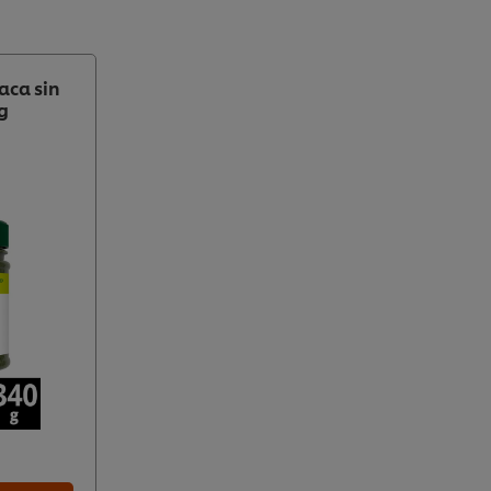
aca sin
g