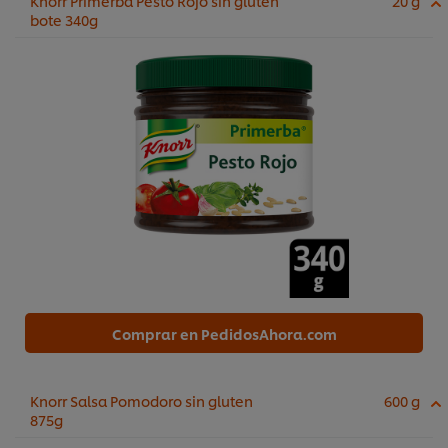
Knorr Primerba Pesto Rojo sin gluten
20 g
bote 340g
Comprar en PedidosAhora.com
Knorr Salsa Pomodoro sin gluten
600 g
875g