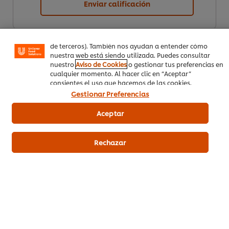
Enviar calificación
funcionalidades (como guardar tu carrito de la compra
online), compartir contenidos en redes sociales (en
Facebook, Instagram, etc.) y personalizar mensajes y
anuncios según tus intereses (en nuestra web o en webs
de terceros). También nos ayudan a entender cómo
nuestra web está siendo utilizada. Puedes consultar
nuestro
Aviso de Cookies
o gestionar tus preferencias en
cualquier momento. Al hacer clic en “Aceptar”
consientes el uso que hacemos de las cookies.
Gestionar Preferencias
Descargar PDF
Email
Aceptar
Rechazar