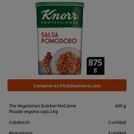
Comprar en PedidosAhora.com
The Vegetarian Butcher NoCarne
600 g
Picada vegana caja 2 kg
Calabacín
2 unidad
Berenjenas
2 unidad