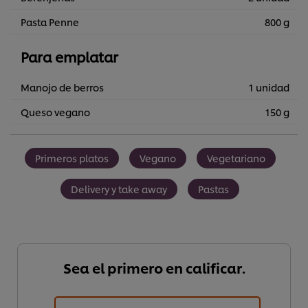
Pasta Penne
800 g
Para emplatar
Manojo de berros
1 unidad
Queso vegano
150 g
Primeros platos
Vegano
Vegetariano
Delivery y take away
Pastas
Sea el primero en calificar.
Utilizamos cookies propias y de terceros (y tecnologías
similares) para mejorar tu experiencia en nuestra web.
Las cookies te permiten disfrutar de ciertas