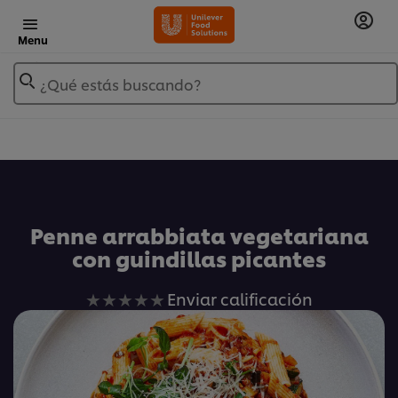
Menu
¿Qué estás buscando?
Añadir a Mis Recetas
Penne arrabbiata vegetariana
con guindillas picantes
No
Enviar calificación
se
han
enviado
calificaciones