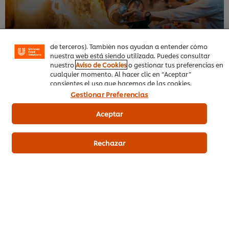
Las cookies te permiten disfrutar de ciertas
funcionalidades (como guardar tu carrito de la compra
online), compartir contenidos en redes sociales (en
Facebook, Instagram, etc.) y personalizar mensajes y
anuncios según tus intereses (en nuestra web o en webs
de terceros). También nos ayudan a entender cómo
nuestra web está siendo utilizada. Puedes consultar
No te pierdas nuestros cursos creados por chefs profesionales
nuestro
Aviso de Cookies
o gestionar tus preferencias en
cualquier momento. Al hacer clic en “Aceptar”
para chefs.
consientes el uso que hacemos de las cookies.
Gestionar Preferencias
Aceptar
Rechazar
Sobre UFS
Inspiración
Formación
Recetas
Productos UFS