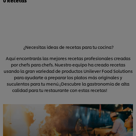
0
Recetas
de
y
tomates
1
romero
con
calificaciones.
con
salsa
Knorr
balsámica
es
es
2.5
4.0
de
de
5
5
de
de
¿Necesitas ideas de recetas para tu cocina?
2
1
calificacion
calificaciones.
Aquí encontrarás las mejores recetas profesionales creadas
por chefs para chefs. Nuestro equipo ha creado recetas
usando la gran variedad de productos Unilever Food Solutions
para ayudarte a preparar los platos más originales y
suculentos para tu menú.¡Descubre la gastronomía de alta
calidad para tu restaurante con estas recetas!
Utilizamos cookies propias y de terceros (y tecnologías
similares) para mejorar tu experiencia en nuestra web.