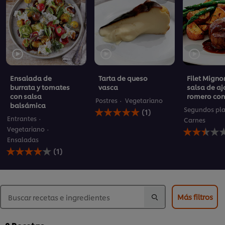
Ensalada de
Tarta de queso
Filet Migno
burrata y tomates
vasca
salsa de aj
con salsa
romero con
Postres
Vegetariano
balsámica
La
Segundos pla
(1)
calificación
Entrantes
Carnes
promedio
La
Vegetariano
de
calificación
Ensaladas
este
promedio
La
(1)
Tarta
de
calificación
de
este
promedio
queso
Filet
de
vasca
Mignon
este
es
con
Ensalada
Más filtros
5.0
salsa
de
de
de
burrata
5
ajo
y