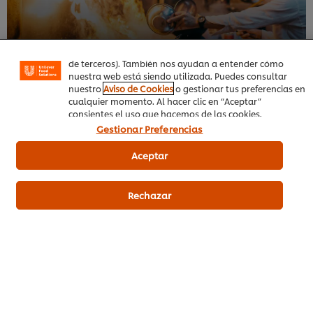
Las cookies te permiten disfrutar de ciertas
funcionalidades (como guardar tu carrito de la compra
online), compartir contenidos en redes sociales (en
Facebook, Instagram, etc.) y personalizar mensajes y
anuncios según tus intereses (en nuestra web o en webs
de terceros). También nos ayudan a entender cómo
nuestra web está siendo utilizada. Puedes consultar
No te pierdas nuestros cursos creados por chefs profesionales
nuestro
Aviso de Cookies
o gestionar tus preferencias en
cualquier momento. Al hacer clic en “Aceptar”
para chefs.
consientes el uso que hacemos de las cookies.
Gestionar Preferencias
Aceptar
Rechazar
Sobre UFS
Inspiración
Formación
Recetas
Productos UFS