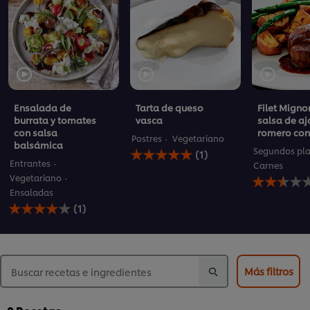
Ensalada de
Tarta de queso
Filet Migno
burrata y tomates
vasca
salsa de aj
con salsa
romero con
Postres
Vegetariano
balsámica
La
Segundos pla
(1)
calificación
Entrantes
Carnes
promedio
La
Vegetariano
de
calificación
Ensaladas
este
promedio
La
(1)
Tarta
de
calificación
de
este
promedio
queso
Filet
de
vasca
Mignon
este
es
con
Ensalada
Más filtros
5.0
salsa
de
de
de
burrata
5
ajo
y