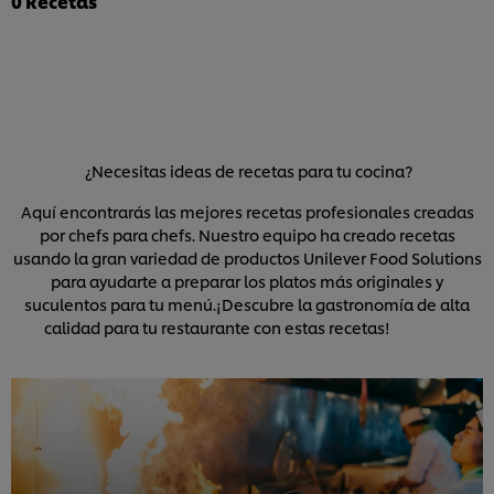
0
Recetas
de
y
tomates
1
romero
con
calificaciones.
con
salsa
Knorr
balsámica
es
es
2.5
4.0
de
de
5
5
de
de
¿Necesitas ideas de recetas para tu cocina?
2
1
calificacion
calificaciones.
Aquí encontrarás las mejores recetas profesionales creadas
por chefs para chefs. Nuestro equipo ha creado recetas
usando la gran variedad de productos Unilever Food Solutions
para ayudarte a preparar los platos más originales y
suculentos para tu menú.¡Descubre la gastronomía de alta
calidad para tu restaurante con estas recetas!
Utilizamos cookies propias y de terceros (y tecnologías
similares) para mejorar tu experiencia en nuestra web.