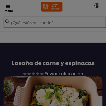
Menu
¿Qué estás buscando?
Añadir a Mis Recetas
Lasaña de carne y espinacas
No
Enviar calificación
se
han
enviado
calificaciones
para