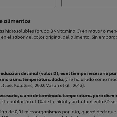
de alimentos
s hidrosolubles (grupo B y vitamina C) en mayor o meno
 en el sabor y el color original del alimento. Sin emba
educción decimal (valor D), es el tiempo necesario par
ismo a una temperatura dada
, y se ha usado como mod
(Lee, Kaletunc, 2002; Vasan et al., 2013).
necesario, a una determinada temperatura, para dismi
r la población al 1% de la inicial y un tratamiento 5D serí
cifra de 0,01 microorganismos por lata, querrá decir q