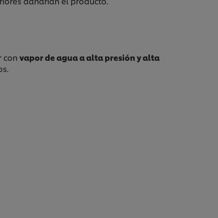
riores dañarían el producto.
r con
vapor de agua a alta presión y alta
os.