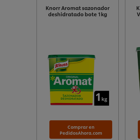
Knorr Aromat sazonador
K
deshidratado bote 1kg
V
Comprar en
PedidosAhora.com