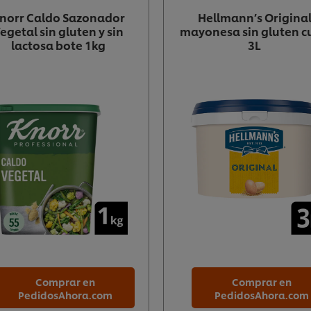
norr Caldo Sazonador
Hellmann’s Origina
egetal sin gluten y sin
mayonesa sin gluten c
lactosa bote 1kg
3L
Comprar en
Comprar en
PedidosAhora.com
PedidosAhora.com