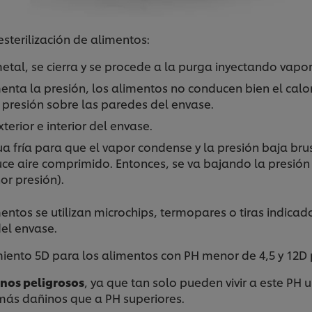
sterilización de alimentos:
etal, se cierra y se procede a la purga inyectando vapor y
ta la presión, los alimentos no conducen bien el calor, 
 presión sobre las paredes del envase.
terior e interior del envase.
ua fría para que el vapor condense y la presión baja br
duce aire comprimido. Entonces, se va bajando la presió
r presión).
entos se utilizan microchips, termopares o tiras indica
el envase.
iento 5D para los alimentos con PH menor de 4,5 y 12D 
enos peligrosos
, ya que tan solo pueden vivir a este P
 más dañinos que a PH superiores.