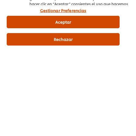
Recomendacione
Acredita tu local
hacer clic en “Aceptar” consientes el uso que hacemos
s para la higiene y
con el sello
la seguridad
Hostelería Segura
de las cookies.
Gestionar Preferencias
alimentaria
Aceptar
Rechazar
Ajusta los costes de tu negocio al máximo
Únete al
movimiento
contra el
desperdicio de
alimentos