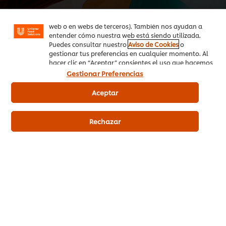
sociales (en Facebook, Instagram, etc.) y personalizar
mensajes y anuncios según tus intereses (en nuestra
web o en webs de terceros). También nos ayudan a
entender cómo nuestra web está siendo utilizada.
Puedes consultar nuestro
Aviso de Cookies
o
gestionar tus preferencias en cualquier momento. Al
hacer clic en “Aceptar” consientes el uso que hacemos
de las cookies.
Gestionar Preferencias
Productos relacionados
Aceptar
Rechazar
Hellmann’s Original mayonesa
Hellmann
sin gluten cubo 5L