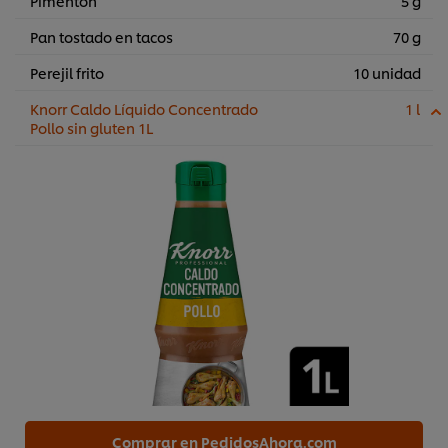
Pimentón
5 g
Pan tostado en tacos
70 g
Perejil frito
10 unidad
Knorr Caldo Líquido Concentrado
1 l
Pollo sin gluten 1L
Comprar en PedidosAhora.com