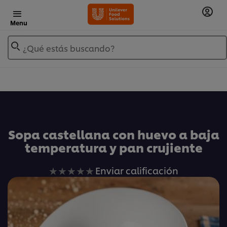
Menu
¿Qué estás buscando?
Añadir a Mis Recetas
Sopa castellana con huevo a baja
temperatura y pan crujiente
No
Enviar calificación
se
han
enviado
calificaciones