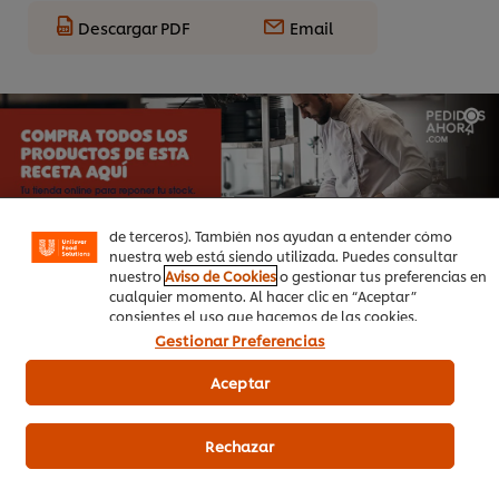
Descargar PDF
Email
Utilizamos cookies propias y de terceros (y tecnologías
similares) para mejorar tu experiencia en nuestra web.
Las cookies te permiten disfrutar de ciertas
funcionalidades (como guardar tu carrito de la compra
online), compartir contenidos en redes sociales (en
Facebook, Instagram, etc.) y personalizar mensajes y
anuncios según tus intereses (en nuestra web o en webs
de terceros). También nos ayudan a entender cómo
nuestra web está siendo utilizada. Puedes consultar
nuestro
Aviso de Cookies
o gestionar tus preferencias en
cualquier momento. Al hacer clic en “Aceptar”
consientes el uso que hacemos de las cookies.
Gestionar Preferencias
Aceptar
Productos relacionados
Rechazar
Knorr Caldo Líquido