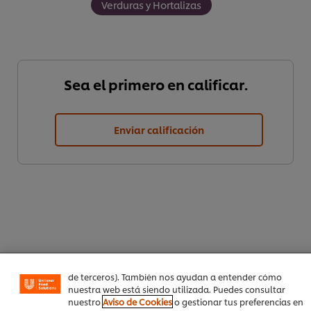
Verduras y Hortalizas
Sea el primero en calificar.
Enviar calificación
Utilizamos cookies propias y de terceros (y tecnologías
similares) para mejorar tu experiencia en nuestra web.
Las cookies te permiten disfrutar de ciertas
funcionalidades (como guardar tu carrito de la compra
online), compartir contenidos en redes sociales (en
Facebook, Instagram, etc.) y personalizar mensajes y
anuncios según tus intereses (en nuestra web o en webs
Descargar PDF
Email
de terceros). También nos ayudan a entender cómo
nuestra web está siendo utilizada. Puedes consultar
nuestro
Aviso de Cookies
o gestionar tus preferencias en