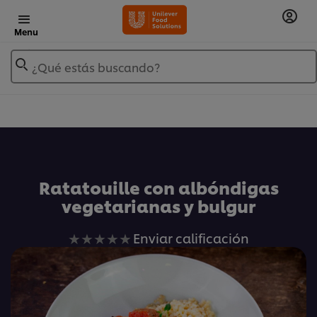
Menu
¿Qué estás buscando?
Añadir a Mis Recetas
Ratatouille con albóndigas
vegetarianas y bulgur
No
Enviar calificación
se
han
enviado
calificaciones