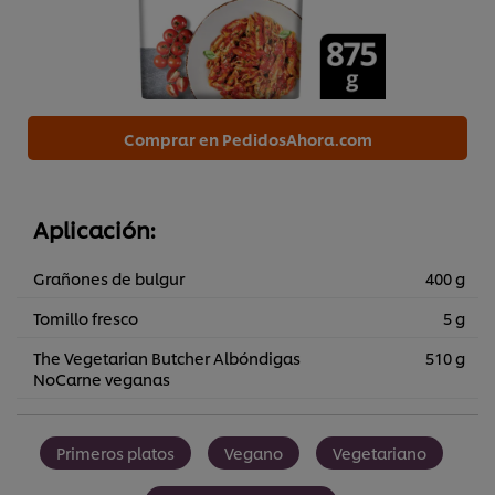
Comprar en PedidosAhora.com
Aplicación:
Grañones de bulgur
400 g
Tomillo fresco
5 g
The Vegetarian Butcher Albóndigas
510 g
NoCarne veganas
Primeros platos
Vegano
Vegetariano