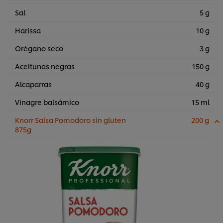
Sal
5 g
Harissa
10 g
Orégano seco
3 g
Aceitunas negras
150 g
Alcaparras
40 g
Vinagre balsámico
15 ml
Knorr Salsa Pomodoro sin gluten
200 g
875g