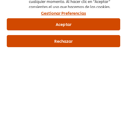
cualquier momento. Al hacer clic en “Aceptar”
consientes el uso que hacemos de las cookies.
Gestionar Preferencias
Aceptar
Rechazar
Productos relacionados
Knorr Salsa Pomodoro sin
gluten 875g