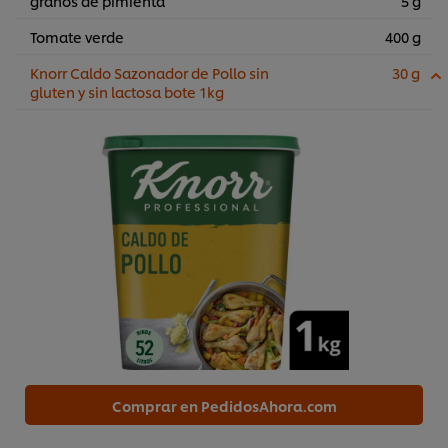
granos de pimienta
5 g
Tomate verde
400 g
Knorr Caldo Sazonador de Pollo sin
30 g
gluten y sin lactosa bote 1kg
Comprar en PedidosAhora.com