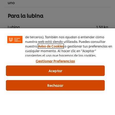
uno
Utilizamos cookies propias y de terceros (y tecnologías
similares) para mejorar tu experiencia en nuestra web.
Las cookies te permiten disfrutar de ciertas
Para la lubina
funcionalidades (como guardar tu carrito de la compra
online), compartir contenidos en redes sociales (en
Lubina
1.50 kg
Facebook, Instagram, etc.) y personalizar mensajes y
anuncios según tus intereses (en nuestra web o en webs
Mole verde
800 g
de terceros). También nos ayudan a entender cómo
nuestra web está siendo utilizada. Puedes consultar
Pipas de calabaza
50 g
nuestro
Aviso de Cookies
o gestionar tus preferencias en
cualquier momento. Al hacer clic en “Aceptar”
Flores comestibles
consientes el uso que hacemos de las cookies.
Gestionar Preferencias
Brotes de remolacha
Aceptar
Segundos platos
Menús del Futuro
Rechazar
Pescado