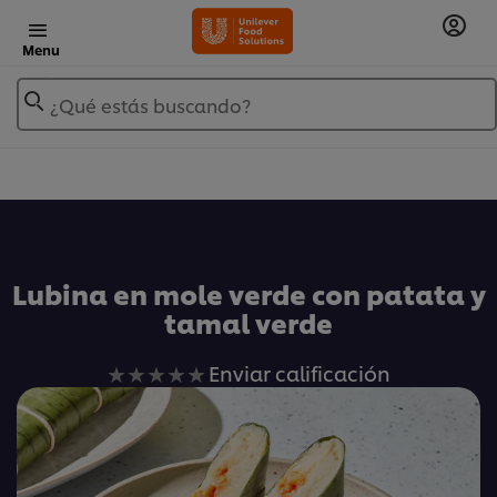
Menu
¿Qué estás buscando?
Añadir a Mis Recetas
Lubina en mole verde con patata y
tamal verde
No
Enviar calificación
se
han
enviado
calificaciones