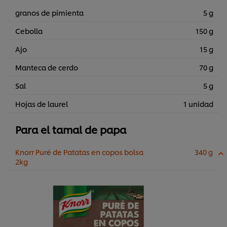
granos de pimienta
5 g
Cebolla
150 g
Ajo
15 g
Manteca de cerdo
70 g
Sal
5 g
Hojas de laurel
1 unidad
Para el tamal de papa
Knorr Puré de Patatas en copos bolsa
340 g
2kg