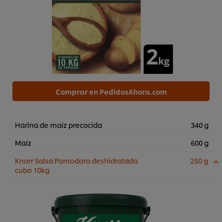
Comprar en PedidosAhora.com
Harina de maíz precocida
340 g
Maíz
600 g
Knorr Salsa Pomodoro deshidratada
250 g
cubo 10kg