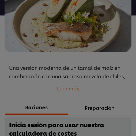
para
este
recipe
Una versión moderna de un tamal de maíz en
combinación con una sabrosa mezcla de chiles,
frutos secos y semillas en un mole verde que
Leer más
combina bien con cualquier tipo de pescado,
como lubina, o cualquier otra proteína.
Raciones
Preparación
...
Inicia sesión para usar nuestra
calculadora de costes