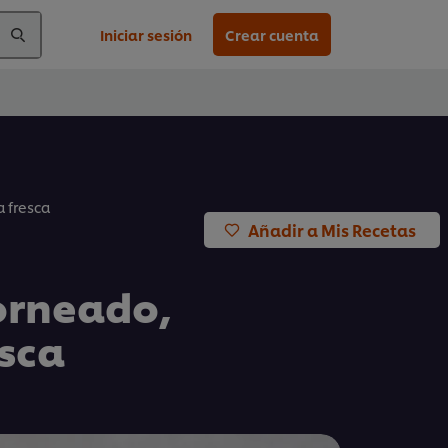
Iniciar sesión
Crear cuenta
 fresca
Añadir a Mis Recetas
orneado,
esca