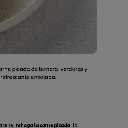
arne picada de ternera, verduras y
refrescante ensalada.
aceite,
rehoga la carne picada
, la