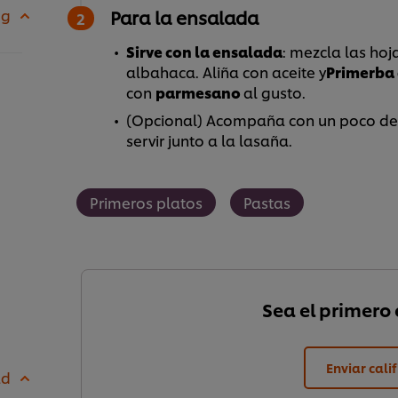
 g
Para la ensalada
Sirve con la ensalada
: mezcla las hoj
albahaca. Aliña con aceite y
Primerba
con
parmesano
al gusto.
(Opcional) Acompaña con un poco d
servir junto a la lasaña.
Primeros platos
Pastas
Sea el primero e
Enviar cali
ad