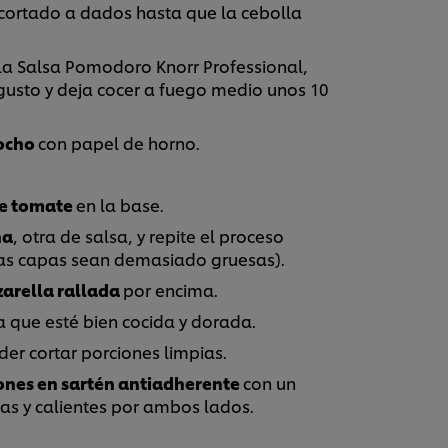
o cortado a dados hasta que la cebolla
y la Salsa Pomodoro Knorr Professional,
gusto y deja cocer a fuego medio unos 10
cocho
con papel de horno.
de tomate
en la base.
ña
, otra de salsa, y repite el proceso
 las capas sean demasiado gruesas).
arella rallada
por encima.
a que esté bien cocida y dorada.
er cortar porciones limpias.
ones en sartén antiadherente
con un
as y calientes por ambos lados.