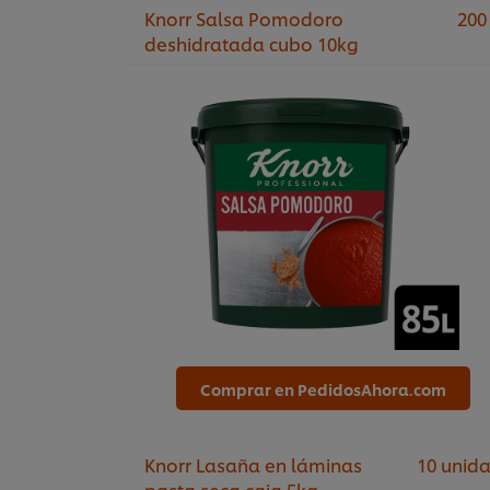
Knorr Salsa Pomodoro
200
deshidratada cubo 10kg
Comprar en PedidosAhora.com
Knorr Lasaña en láminas
10 unid
pasta seca caja 5kg