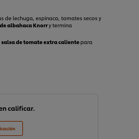
as de lechuga, espinaca, tomates secos y
 de albahaca Knorr
y termina
e
salsa de tomate extra caliente
para
n calificar.
ficación