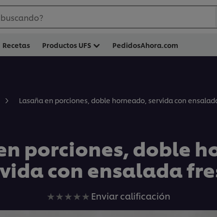
 buscando?
Recetas
Productos UFS
PedidosAhora.com
Lasaña en porciones, doble horneado, servida con ensalada
en porciones, doble h
vida con ensalada fr
No
Enviar calificación
se