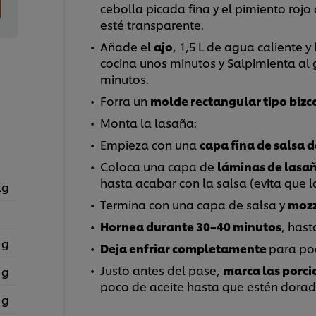
cebolla picada fina y el pimiento roj
esté transparente.
Añade el
ajo
, 1,5 L de agua caliente 
cocina unos minutos y Salpimienta al 
minutos.
Forra un
molde rectangular tipo biz
Monta la lasaña:
Empieza con una
capa fina de salsa 
Coloca una capa de
láminas de lasa
hasta acabar con la salsa (evita que
kg
Termina con una capa de salsa y
mozz
Hornea durante 30–40 minutos
, hast
 g
Deja enfriar completamente
para pod
Justo antes del pase,
marca las porci
 g
poco de aceite hasta que estén dorad
 g