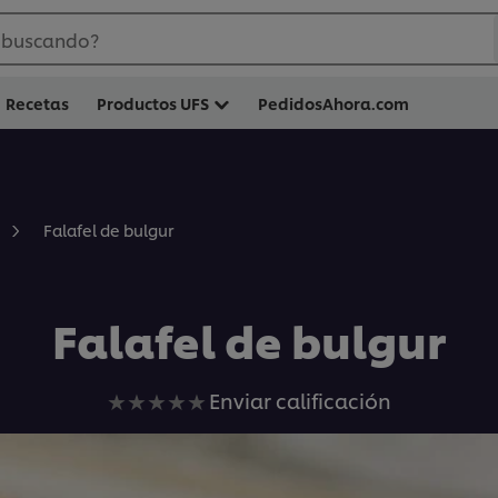
 buscando?
Recetas
Productos UFS
PedidosAhora.com
Falafel de bulgur
Falafel de bulgur
No
Enviar calificación
se
han
enviado