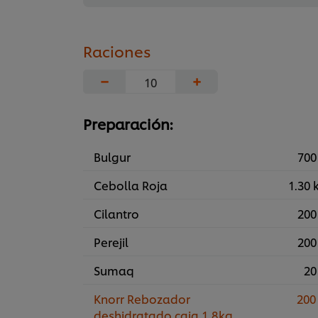
Raciones
−
+
Preparación:
Bulgur
700
Cebolla Roja
1.30 
Cilantro
200
Perejil
200
Sumaq
20
Knorr Rebozador
200
deshidratado caja 1,8kg