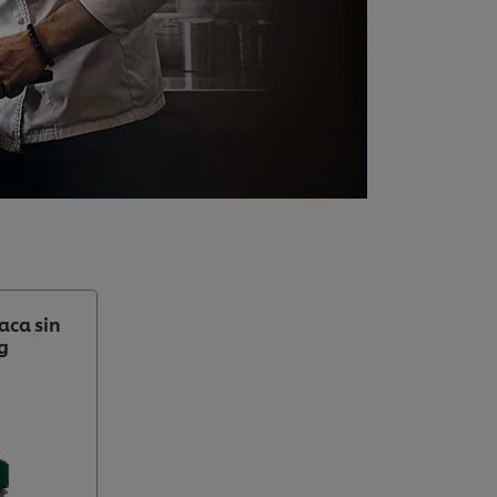
aca sin
g