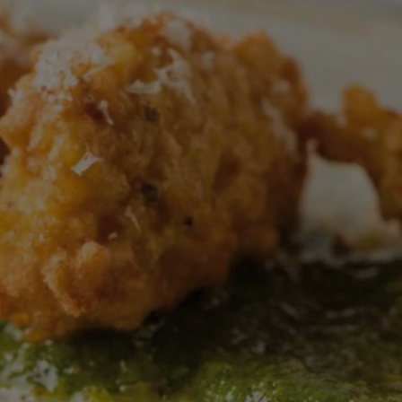
calificaciones
para
este
recipe