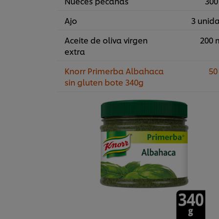
Nueces pecanas
300
Ajo
3 unid
Aceite de oliva virgen
200 
extra
Knorr Primerba Albahaca
50
sin gluten bote 340g