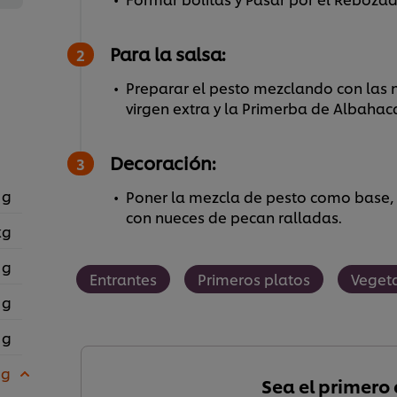
Para la salsa:
Preparar el pesto mezclando con las nu
virgen extra y la Primerba de Albahaca 
Decoración:
 g
Poner la mezcla de pesto como base, c
con nueces de pecan ralladas.
kg
 g
Entrantes
Primeros platos
Veget
 g
 g
 g
Sea el primero e