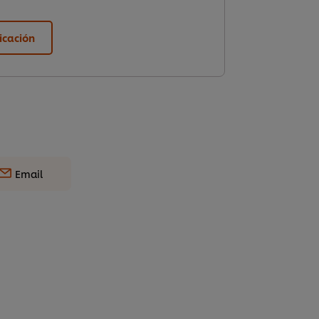
ficación
Email