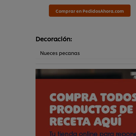
Comprar en PedidosAhora.com
Decoración:
Nueces pecanas