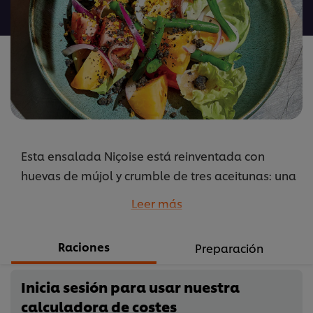
para
este
recipe
Esta ensalada Niçoise está reinventada con
huevas de mújol y crumble de tres aceitunas: una
versión fresca y umami de un clásico del sur de
Leer más
Francia.
...
Raciones
Preparación
Inicia sesión para usar nuestra
calculadora de costes