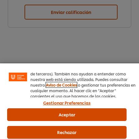
Enviar calificación
Utilizamos cookies propias y de terceros (y tecnologías
similares) para mejorar tu experiencia en nuestra web.
Las cookies te permiten disfrutar de ciertas
funcionalidades (como guardar tu carrito de la compra
online), compartir contenidos en redes sociales (en
Facebook, Instagram, etc.) y personalizar mensajes y
anuncios según tus intereses (en nuestra web o en webs
de terceros). También nos ayudan a entender cómo
Descargar PDF
Email
nuestra web está siendo utilizada. Puedes consultar
nuestro
Aviso de Cookies
o gestionar tus preferencias en
cualquier momento. Al hacer clic en “Aceptar”
consientes el uso que hacemos de las cookies.
Gestionar Preferencias
Aceptar
Rechazar