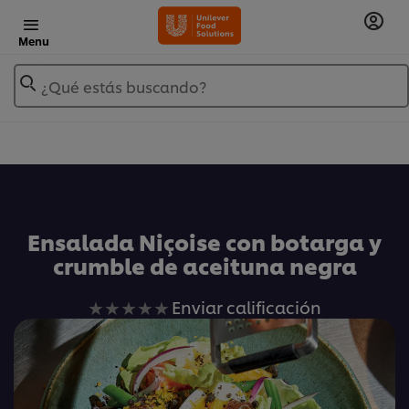
Menu
¿Qué estás buscando?
Añadir a Mis Recetas
Ensalada Niçoise con botarga y
crumble de aceituna negra
No
Enviar calificación
se
han
enviado
calificaciones