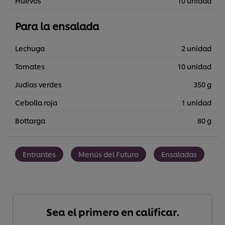
Huevos
10 unidad
Para la ensalada
Lechuga
2 unidad
Tomates
10 unidad
Judías verdes
350 g
Cebolla roja
1 unidad
Bottarga
80 g
Entrantes
Menús del Futuro
Ensaladas
Sea el primero en calificar.