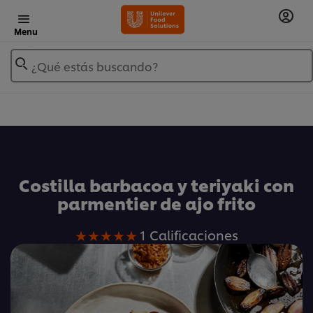
Menu
¿Qué estás buscando?
Añadir a Mis Recetas
Costilla barbacoa y teriyaki con
parmentier de ajo frito
La
1 Calificaciones
calificación
promedio
de
este