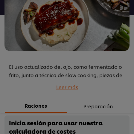
Costilla
con
barbacoa
y
teriyaki
con
parmentier
de
El uso actualizado del ajo, como fermentado o
ajo
frito
frito, junto a técnica de slow cooking, piezas de
es
carne ahumadas… se dan en esta receta de chefs
Leer más
5.0
jóvenes y talentosos sin miedo de introducir
de
ingredientes o técnicas que conocen bien.
Raciones
5
Preparación
...
de
1
Inicia sesión para usar nuestra
calificaciones.
calculadora de costes