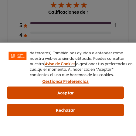
Calificaciones de 1
Utilizamos cookies propias y de terceros (y tecnologías
similares) para mejorar tu experiencia en nuestra web.
5
1
Las cookies te permiten disfrutar de ciertas
funcionalidades (como guardar tu carrito de la compra
4
online), compartir contenidos en redes sociales (en
Facebook, Instagram, etc.) y personalizar mensajes y
3
anuncios según tus intereses (en nuestra web o en webs
de terceros). También nos ayudan a entender cómo
2
nuestra web está siendo utilizada. Puedes consultar
1
nuestro
Aviso de Cookies
o gestionar tus preferencias en
cualquier momento. Al hacer clic en “Aceptar”
consientes el uso que hacemos de las cookies.
Gestionar Preferencias
Enviar calificación
Aceptar
Rechazar
Descargar PDF
Email