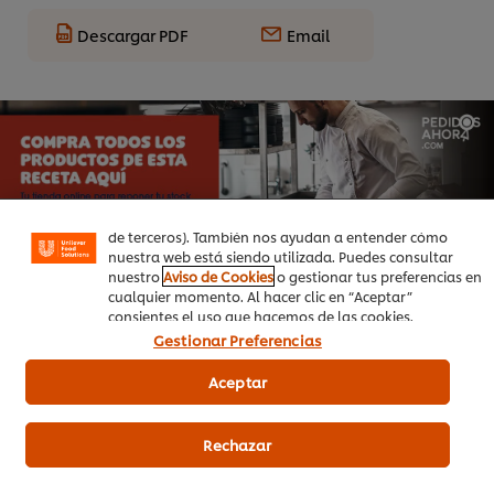
Descargar PDF
Email
Utilizamos cookies propias y de terceros (y tecnologías
similares) para mejorar tu experiencia en nuestra web.
Las cookies te permiten disfrutar de ciertas
funcionalidades (como guardar tu carrito de la compra
online), compartir contenidos en redes sociales (en
Facebook, Instagram, etc.) y personalizar mensajes y
anuncios según tus intereses (en nuestra web o en webs
de terceros). También nos ayudan a entender cómo
nuestra web está siendo utilizada. Puedes consultar
nuestro
Aviso de Cookies
o gestionar tus preferencias en
cualquier momento. Al hacer clic en “Aceptar”
consientes el uso que hacemos de las cookies.
Gestionar Preferencias
Aceptar
Productos relacionados
Rechazar