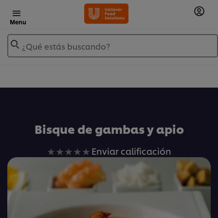
Menu
¿Qué estás buscando?
Añadir a Mis Recetas
Bisque de gambas y apio
No
Enviar calificación
se
han
enviado
calificaciones
para