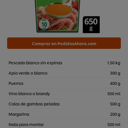
Comprar en PedidosAhora.com
Pescado blanco sin espinas
1.50 kg
Apio verde o blanco
300 g
Puerros
400 g
Vino blanco o brandy
500 ml
Colas de gambas peladas
500 g
Margarina
200 g
Nata para montar
500 ml