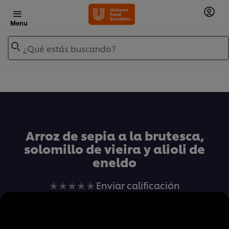
Menu
¿Qué estás buscando?
Añadir a Mis Recetas
Arroz de sepia a la brutesca,
solomillo de vieira y alioli de
eneldo
No
Enviar calificación
se
han
enviado