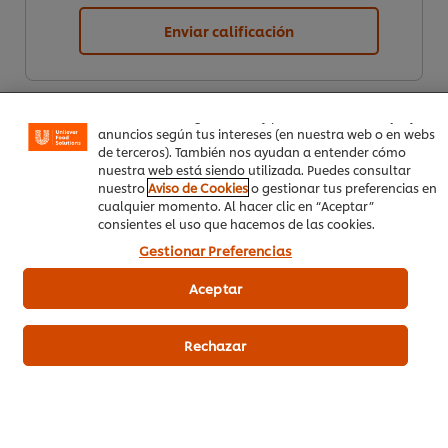
Utilizamos cookies propias y de terceros (y tecnologías
Enviar calificación
similares) para mejorar tu experiencia en nuestra web.
Las cookies te permiten disfrutar de ciertas
funcionalidades (como guardar tu carrito de la compra
online), compartir contenidos en redes sociales (en
Facebook, Instagram, etc.) y personalizar mensajes y
anuncios según tus intereses (en nuestra web o en webs
de terceros). También nos ayudan a entender cómo
nuestra web está siendo utilizada. Puedes consultar
nuestro
Aviso de Cookies
o gestionar tus preferencias en
cualquier momento. Al hacer clic en “Aceptar”
consientes el uso que hacemos de las cookies.
Descargar PDF
Email
Gestionar Preferencias
Aceptar
Rechazar