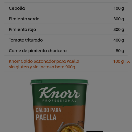
Cebolla
100 g
Pimiento verde
300 g
Pimiento rojo
300 g
Tomate triturado
400 g
Carne de pimiento choricero
80 g
Knorr Caldo Sazonador para Paella
100 g
sin gluten y sin lactosa bote 900g