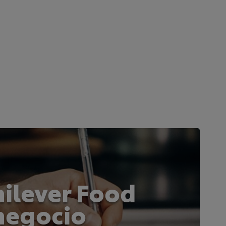
ilever Food
 negocio