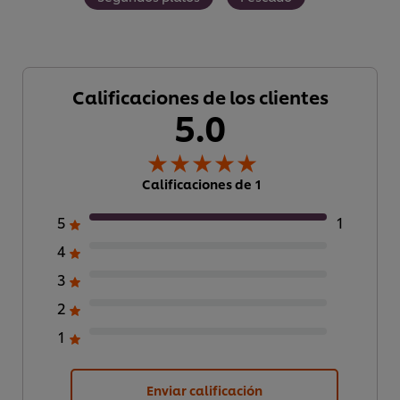
Calificaciones de los clientes
5.0
Calificaciones de 1
5
1
4
3
2
1
Utilizamos cookies propias y de terceros (y tecnologías
similares) para mejorar tu experiencia en nuestra web.
Las cookies te permiten disfrutar de ciertas
Enviar calificación
funcionalidades (como guardar tu carrito de la compra