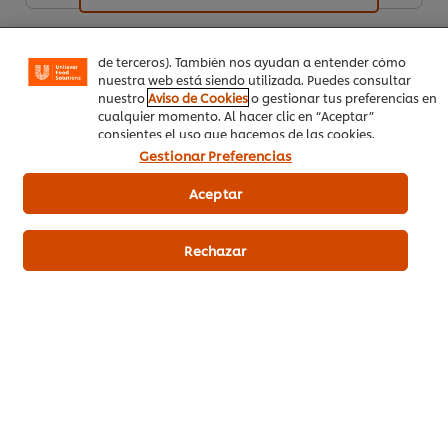
online), compartir contenidos en redes sociales (en
Facebook, Instagram, etc.) y personalizar mensajes y
anuncios según tus intereses (en nuestra web o en webs
de terceros). También nos ayudan a entender cómo
nuestra web está siendo utilizada. Puedes consultar
nuestro
Aviso de Cookies
o gestionar tus preferencias en
cualquier momento. Al hacer clic en “Aceptar”
Descargar PDF
Email
consientes el uso que hacemos de las cookies.
Gestionar Preferencias
Aceptar
Rechazar