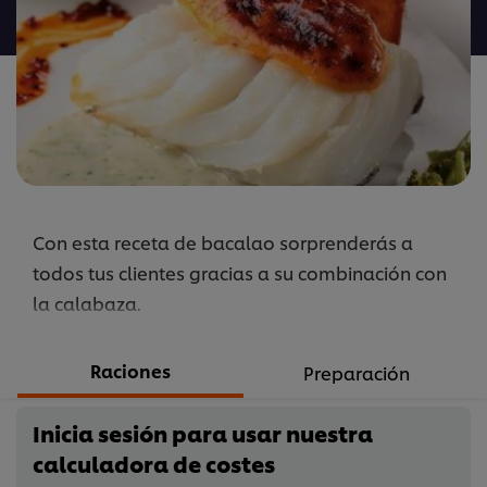
Bacalao
confitado
con
gratinado
de
calabaza
y
base
Con esta receta de bacalao sorprenderás a
de
brócoli
todos tus clientes gracias a su combinación con
es
la calabaza.
5.0
de
Raciones
Preparación
5
de
Inicia sesión para usar nuestra
1
calculadora de costes
calificaciones.