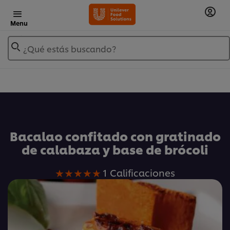
Menu
¿Qué estás buscando?
Añadir a Mis Recetas
Bacalao confitado con gratinado
de calabaza y base de brócoli
La
1 Calificaciones
calificación
promedio
de
este