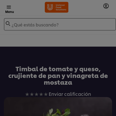
Menu
¿Qué estás buscando?
Añadir a Mis Recetas
Timbal de tomate y queso,
crujiente de pan y vinagreta de
mostaza
No
Enviar calificación
se
han
enviado