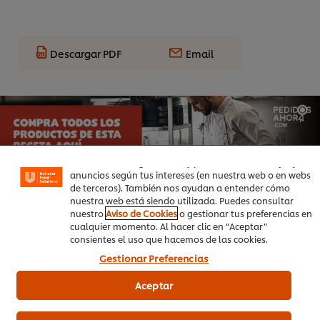
Descargar PDF
Email
Utilizamos cookies propias y de terceros (y tecnologías
similares) para mejorar tu experiencia en nuestra web.
Las cookies te permiten disfrutar de ciertas
funcionalidades (como guardar tu carrito de la compra
online), compartir contenidos en redes sociales (en
Facebook, Instagram, etc.) y personalizar mensajes y
anuncios según tus intereses (en nuestra web o en webs
de terceros). También nos ayudan a entender cómo
nuestra web está siendo utilizada. Puedes consultar
nuestro
Aviso de Cookies
o gestionar tus preferencias en
cualquier momento. Al hacer clic en “Aceptar”
consientes el uso que hacemos de las cookies.
Gestionar Preferencias
Aceptar
Productos relacionados