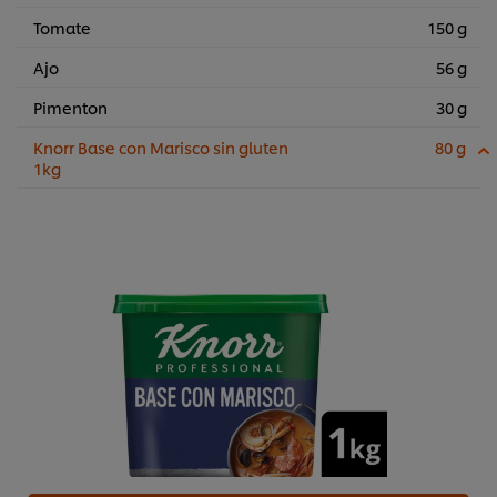
Tomate
150 g
Ajo
56 g
Pimenton
30 g
Knorr Base con Marisco sin gluten
80 g
1kg