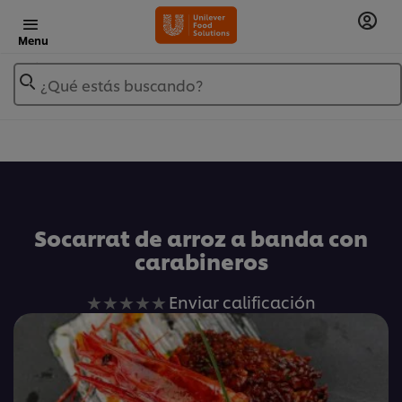
Menu
¿Qué estás buscando?
Añadir a Mis Recetas
Socarrat de arroz a banda con
carabineros
No
Enviar calificación
se
han
enviado
calificaciones