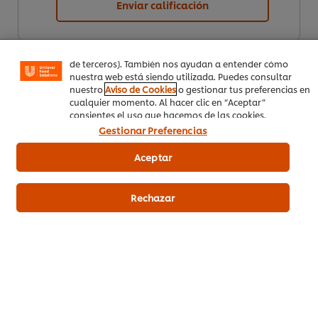
Enviar calificación
funcionalidades (como guardar tu carrito de la compra
online), compartir contenidos en redes sociales (en
Facebook, Instagram, etc.) y personalizar mensajes y
anuncios según tus intereses (en nuestra web o en webs
de terceros). También nos ayudan a entender cómo
nuestra web está siendo utilizada. Puedes consultar
nuestro
Aviso de Cookies
o gestionar tus preferencias en
cualquier momento. Al hacer clic en “Aceptar”
consientes el uso que hacemos de las cookies.
Gestionar Preferencias
Descargar PDF
Email
Aceptar
Rechazar