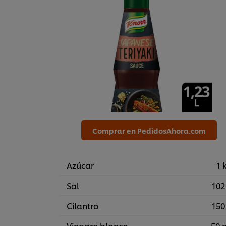
Comprar en PedidosAhora.com
Azúcar
1 
Sal
102
Cilantro
150
Vinagre blanco
50 