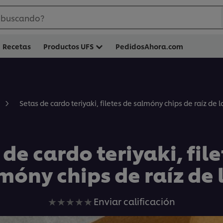
 buscando?
Recetas
Productos UFS
PedidosAhora.com
Setas de cardo teriyaki, filetes de salmóny chips de raíz de l
de cardo teriyaki, fil
móny chips de raíz de 
No
Enviar calificación
se