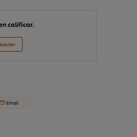
n calificar.
ficación
Email