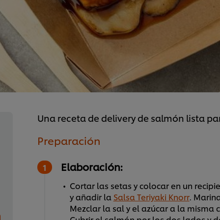
Una receta de delivery de salmón lista par
Preparación
Elaboración:
Cortar las setas y colocar en un recip
y añadir la
Salsa Teriyaki Knorr
. Marin
Mezclar la sal y el azúcar a la misma c
Cubrir el salmón por los dos lados y 