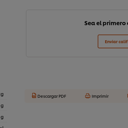
Sea el primero e
Enviar cali
kg
Descargar PDF
Imprimir
 g
 g
ml