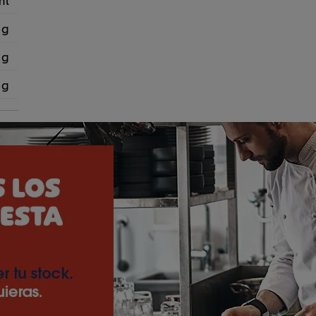
 g
 g
 g