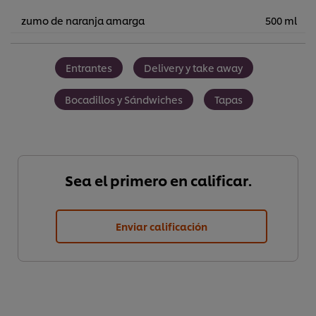
zumo de naranja amarga
500 ml
Entrantes
Delivery y take away
Bocadillos y Sándwiches
Tapas
Sea el primero en calificar.
Enviar calificación
Utilizamos cookies propias y de terceros (y tecnologías
similares) para mejorar tu experiencia en nuestra web.