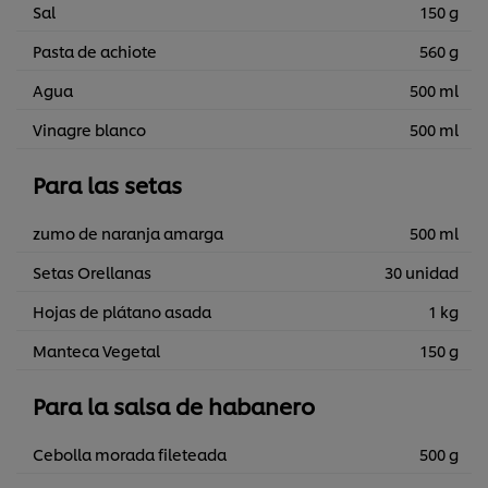
Sal
150 g
Pasta de achiote
560 g
Agua
500 ml
Vinagre blanco
500 ml
Para las setas
zumo de naranja amarga
500 ml
Setas Orellanas
30 unidad
Hojas de plátano asada
1 kg
Manteca Vegetal
150 g
Para la salsa de habanero
Cebolla morada fileteada
500 g