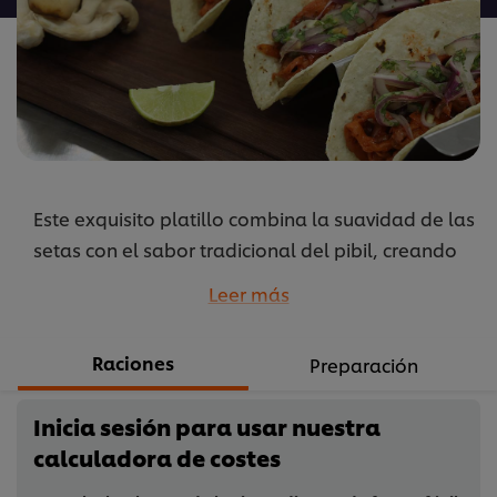
este
recipe
Este exquisito platillo combina la suavidad de las
setas con el sabor tradicional del pibil, creando
una explosión de sabores en cada bocado. Con
Leer más
una mezcla de especias cuidadosamente
seleccionadas, este plato es una verdadera
Raciones
Preparación
fiesta para los sentidos. Prepáralo y sorprende a
tus comensales con esta delicia gastronómica
Inicia sesión para usar nuestra
...
calculadora de costes