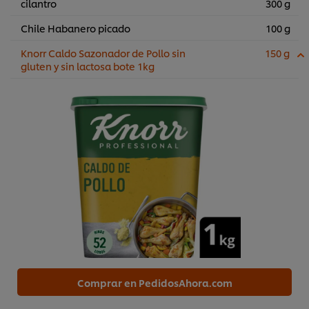
cilantro
300 g
Chile Habanero picado
100 g
Knorr Caldo Sazonador de Pollo sin
150 g
gluten y sin lactosa bote 1kg
Comprar en PedidosAhora.com