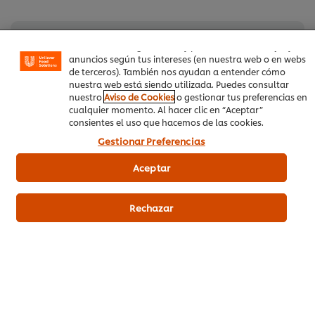
Las cookies te permiten disfrutar de ciertas
funcionalidades (como guardar tu carrito de la compra
online), compartir contenidos en redes sociales (en
CREADO POR:
Facebook, Instagram, etc.) y personalizar mensajes y
Chef Salva García
anuncios según tus intereses (en nuestra web o en webs
de terceros). También nos ayudan a entender cómo
@chefsufs_e
nuestra web está siendo utilizada. Puedes consultar
nuestro
Aviso de Cookies
o gestionar tus preferencias en
cualquier momento. Al hacer clic en “Aceptar”
consientes el uso que hacemos de las cookies.
Descargar PDF
Email
Gestionar Preferencias
Aceptar
Rechazar