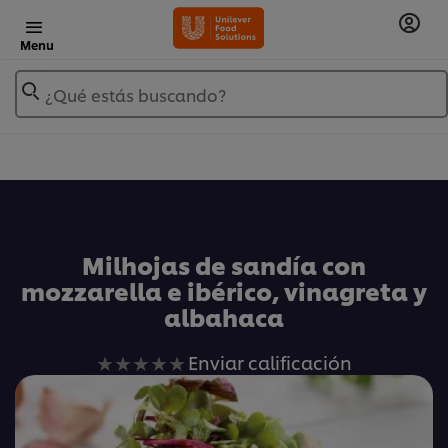
Menu
¿Qué estás buscando?
Añadir a Mis Recetas
Milhojas de sandía con
mozzarella e ibérico, vinagreta y
albahaca
No
Enviar calificación
se
han
enviado