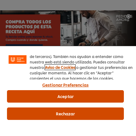
Utilizamos cookies propias y de terceros (y tecnologías
similares) para mejorar tu experiencia en nuestra web.
Las cookies te permiten disfrutar de ciertas
funcionalidades (como guardar tu carrito de la compra
online), compartir contenidos en redes sociales (en
Facebook, Instagram, etc.) y personalizar mensajes y
anuncios según tus intereses (en nuestra web o en webs
de terceros). También nos ayudan a entender cómo
nuestra web está siendo utilizada. Puedes consultar
nuestro
Aviso de Cookies
o gestionar tus preferencias en
cualquier momento. Al hacer clic en “Aceptar”
consientes el uso que hacemos de las cookies.
Gestionar Preferencias
Productos relacionados
Aceptar
Rechazar
Knorr Primerba Albahaca sin
gluten bote 340g