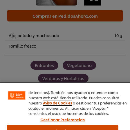
Comprar en PedidosAhora.com
Ajo, pelado y machacado
10 g
Tomillo fresco
Utilizamos cookies propias y de terceros (y tecnologías
similares) para mejorar tu experiencia en nuestra web.
Entrantes
Vegetariano
Las cookies te permiten disfrutar de ciertas
funcionalidades (como guardar tu carrito de la compra
online), compartir contenidos en redes sociales (en
Verduras y Hortalizas
Facebook, Instagram, etc.) y personalizar mensajes y
anuncios según tus intereses (en nuestra web o en webs
de terceros). También nos ayudan a entender cómo
nuestra web está siendo utilizada. Puedes consultar
nuestro
Aviso de Cookies
o gestionar tus preferencias en
cualquier momento. Al hacer clic en “Aceptar”
Sea el primero en calificar.
consientes el uso que hacemos de las cookies.
Gestionar Preferencias