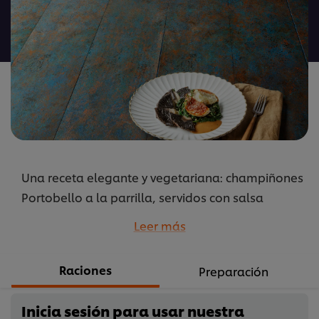
calificaciones
para
este
recipe
Una receta elegante y vegetariana: champiñones
Portobello a la parrilla, servidos con salsa
aromática de champiñones y un cremoso
Leer más
gratinado de patatas con mozzarella.
...
Raciones
Preparación
Inicia sesión para usar nuestra