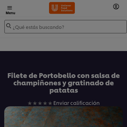
Menu
¿Qué estás buscando?
Añadir a Mis Recetas
Filete de Portobello con salsa de
champiñones y gratinado de
patatas
No
Enviar calificación
se
han
enviado