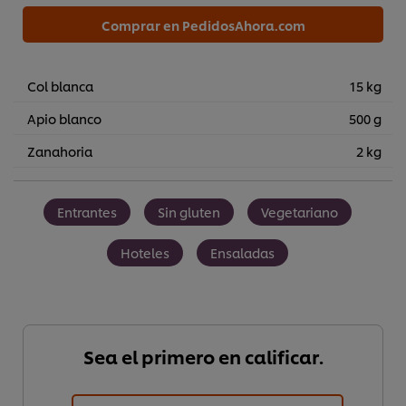
Comprar en PedidosAhora.com
Col blanca
15 kg
Apio blanco
500 g
Zanahoria
2 kg
Entrantes
Sin gluten
Vegetariano
Hoteles
Ensaladas
Sea el primero en calificar.
Utilizamos cookies propias y de terceros (y tecnologías
similares) para mejorar tu experiencia en nuestra web.