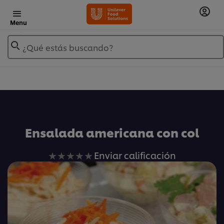
Menu
¿Qué estás buscando?
Añadir a Mis Recetas
Ensalada americana con col
No
Enviar calificación
se
han
enviado
calificaciones
para