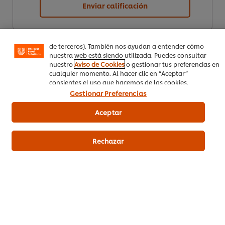
Las cookies te permiten disfrutar de ciertas
Enviar calificación
funcionalidades (como guardar tu carrito de la compra
online), compartir contenidos en redes sociales (en
Facebook, Instagram, etc.) y personalizar mensajes y
anuncios según tus intereses (en nuestra web o en webs
de terceros). También nos ayudan a entender cómo
nuestra web está siendo utilizada. Puedes consultar
nuestro
Aviso de Cookies
o gestionar tus preferencias en
cualquier momento. Al hacer clic en “Aceptar”
consientes el uso que hacemos de las cookies.
Gestionar Preferencias
Descargar PDF
Email
Aceptar
Rechazar