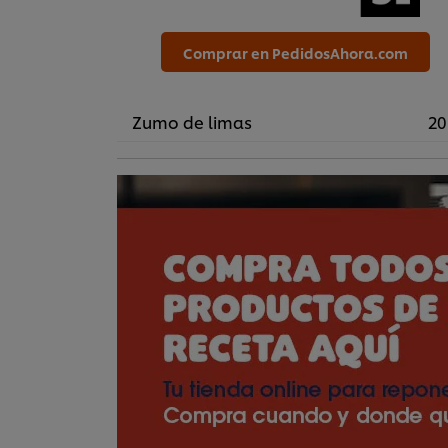
Comprar en PedidosAhora.com
Zumo de limas
20