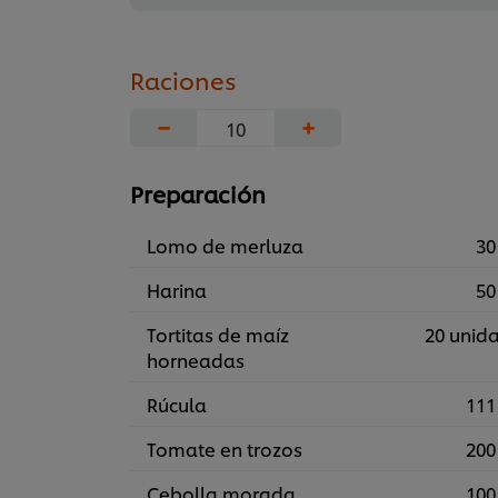
Raciones
−
+
Preparación
Lomo de merluza
30
Harina
50
Tortitas de maíz
20 unid
horneadas
Rúcula
111
Tomate en trozos
200
Cebolla morada
100