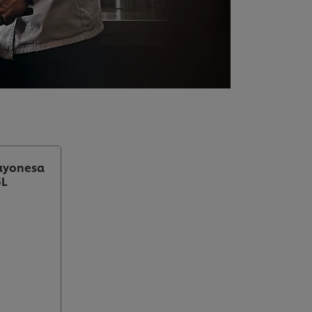
mayonesa
5L