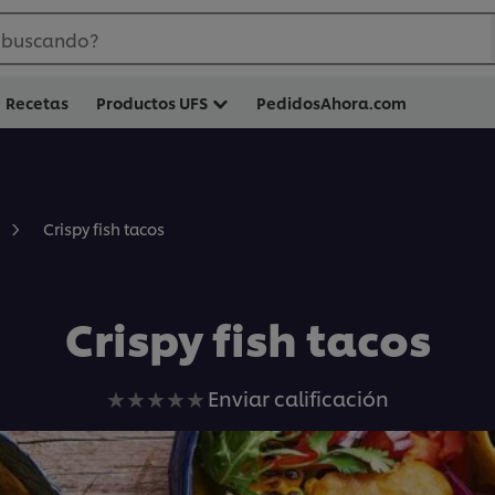
 buscando?
Recetas
Productos UFS
PedidosAhora.com
Crispy fish tacos
Crispy fish tacos
No
Enviar calificación
se
han
enviado