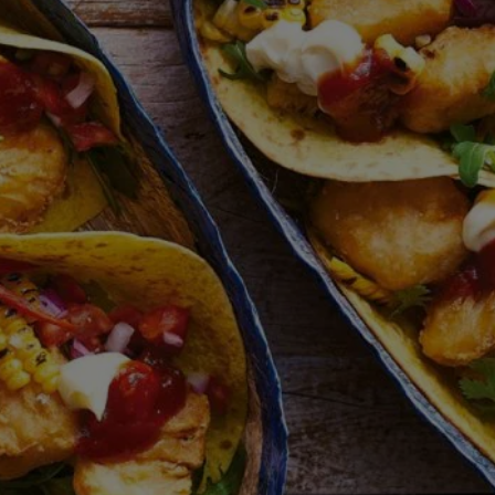
calificaciones
para
este
recipe