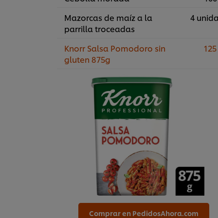
Mazorcas de maíz a la
4 unid
parrilla troceadas
Knorr Salsa Pomodoro sin
125
gluten 875g
Comprar en PedidosAhora.com