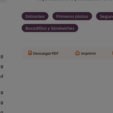
Entrantes
Primeros platos
Segun
Bocadillos y Sándwiches
Descargar PDF
Imprimir
 g
 g
ad
 g
 g
 g