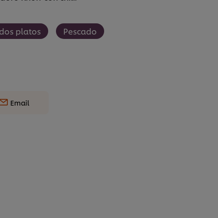
dos platos
Pescado
Email